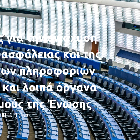
ς για την ενίσχυση
ασφάλειας και της
των πληροφοριών
 και λοιπά όργανα
σμούς της Ένωσης
ΕΠΙΤΡΟΠΉ
,
Νέα