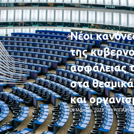
Νέοι κανόνε
της κυβερνο
ασφάλειας 
στα θεσμικά
και οργανι
28 Μαρτίου, 2022
ΕΥΡΩΠΑΪΚΗ 