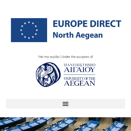
Υπό την αιγίδα | Under the auspices of