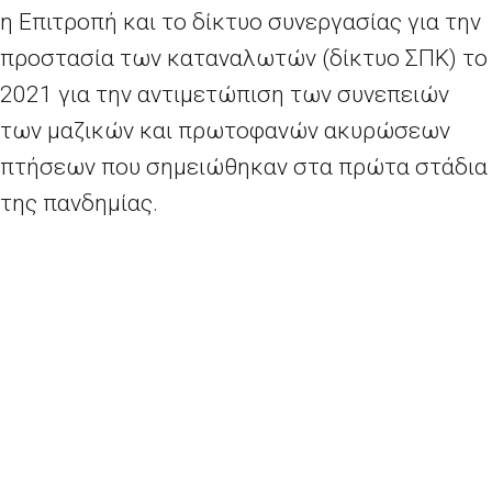
η Επιτροπή και το δίκτυο συνεργασίας για την
προστασία των καταναλωτών (δίκτυο ΣΠΚ) το
2021 για την αντιμετώπιση των συνεπειών
των μαζικών και πρωτοφανών ακυρώσεων
πτήσεων που σημειώθηκαν στα πρώτα στάδια
της πανδημίας.
Στο πλαίσιο του διαλόγου του 2021, οι
αεροπορικές εταιρείες
δεσμεύτηκαν να
λάβουν μέτρα
για να ευθυγραμμίσουν τις
πρακτικές τους με τη νομοθεσία της ΕΕ για τα
δικαιώματα των καταναλωτών και των
επιβατών. Οι δεσμεύσεις περιλαμβάνουν: την
εκκαθάριση των καθυστερημένων