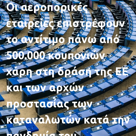
Οι αεροπορικές
εταιρείες επιστρέφουν
το αντίτιμο πάνω από
500.000 κουπονιών
χάρη στη δράση της ΕE
και των αρχών
προστασίας των
καταναλωτών κατά την
πανδημία του