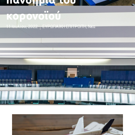
κορονοϊού
11 Ιουλίου, 2022
ΕΥΡΩΠΑΪΚΗ ΕΠΙΤΡΟΠΉ
,
Νέα