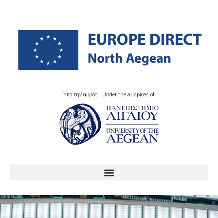
Υπό την αιγίδα | Under the auspices of