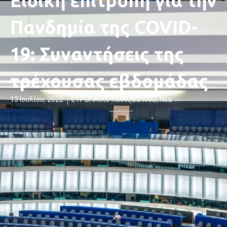
Ειδική επιτροπή για την
Πανδημία της COVID-
19: Συναντήσεις της
τρέχουσας εβδομάδας
13 Ιουλίου, 2022
ΕΥΡΩΠΑΪΚΟ ΚΟΙΝΟΒΟΥΛΙΟ
,
Νέα