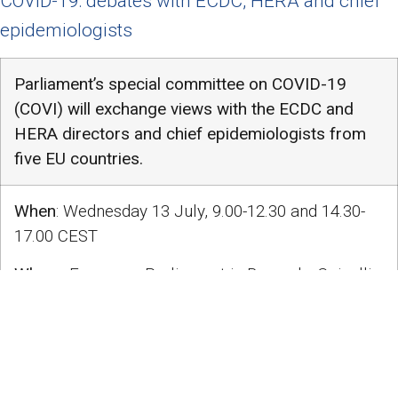
COVID-19: debates with ECDC, HERA and chief
epidemiologists
Parliament’s special committee on COVID-19
(COVI) will exchange views with the ECDC and
HERA directors and chief epidemiologists from
five EU countries.
When
: Wednesday 13 July, 9.00-12.30 and 14.30-
17.00 CEST
Where
: European Parliament in Brussels, Spinelli
building, room 1G-3
Dr Andrea Ammon, Director of the
European
Centre for Disease Prevention and Control
(ECDC)
and Pierre Delsaux, Director-General of the
Health