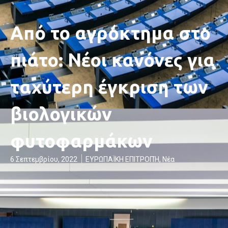
Από το αγρόκτημα στο
πιάτο: Νέοι κανόνες για
ταχύτερη έγκριση των
βιολογικών
φυτοφαρμάκων
6 Σεπτεμβρίου, 2022
ΕΥΡΩΠΑΪΚΗ ΕΠΙΤΡΟΠΉ
,
Νέα