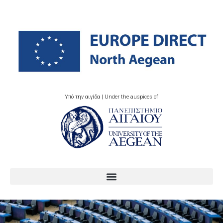
Υπό την αιγίδα | Under the auspices of