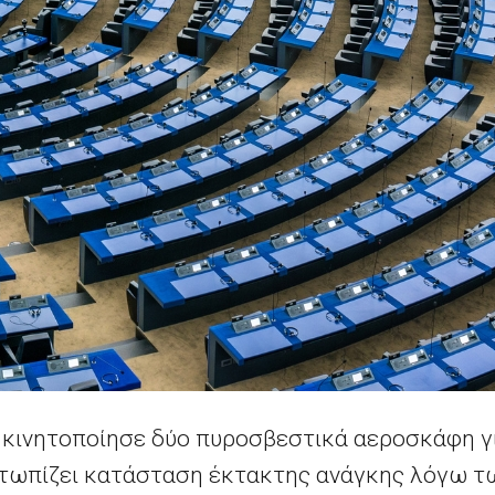
κινητοποίησε δύο πυροσβεστικά αεροσκάφη για
τωπίζει κατάσταση έκτακτης ανάγκης λόγω τ