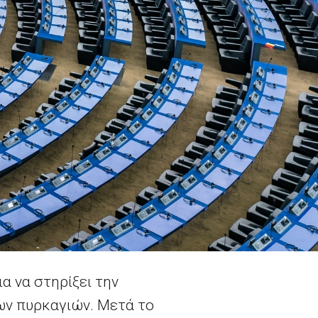
 να στηρίξει την
ων πυρκαγιών. Μετά το