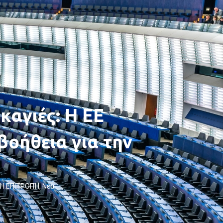
καγιές: Η ΕΕ
βοήθεια για την
Η ΕΠΙΤΡΟΠΉ
,
Νέα