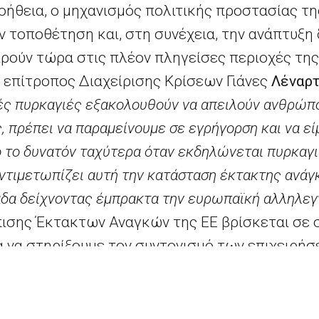
οήθεια, ο μηχανισμός πολιτικής προστασίας τη
 τοποθέτηση και, στη συνέχεια, την ανάπτυξη
ιρούν τώρα στις πλέον πληγείσες περιοχές τη
ο επίτροπος Διαχείρισης Κρίσεων Γιάνες
Λέναρτ
κές πυρκαγιές εξακολουθούν να απειλούν ανθρώπ
, πρέπει να παραμείνουμε σε εγρήγορση και να εί
 το δυνατόν ταχύτερα όταν εκδηλώνεται πυρκαγι
ντιμετωπίζει αυτή την κατάσταση έκτακτης ανάγ
δα δείχνοντας έμπρακτα την ευρωπαϊκή αλληλεγ
ισης Έκτακτων Αναγκών της ΕΕ βρίσκεται σε σ
α να στηρίξουμε τον συντονισμό των επιχειρή
ποιήσουμε περαιτέρω βοήθεια σε περίπτωση αν
φορική υπηρεσία Copernicus της ΕΕ για τη συ
το προσωπικό πρώτης επέμβασης στις περιοχές