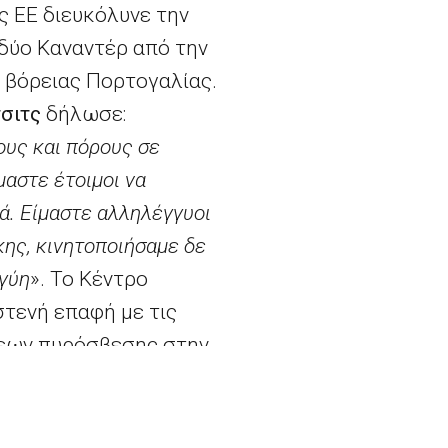
ς ΕΕ διευκόλυνε την
 δύο Καναντέρ από την
ς βόρειας Πορτογαλίας.
σιτς
δήλωσε:
ους και πόρους σε
μαστε έτοιμοι να
ά. Είμαστε αλληλέγγυοι
κης, κινητοποιήσαμε δε
γύη
». Το Κέντρο
τενή επαφή με τις
σεων πυρόσβεσης στην
άγκης. Επιπλέον,
λλογή δεδομένων
 που καίγονται.