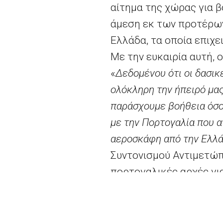
αίτημα της χώρας για β
άμεση εκ των προτέρων
Ελλάδα, τα οποία επιχε
Με την ευκαιρία αυτή, 
«
Δεδομένου ότι οι δασι
ολόκληρη την ήπειρό μας
παράσχουμε βοήθεια όσο
με την Πορτογαλία που α
αεροσκάφη από την Ελλά
Συντονισμού Αντιμετώπ
πορτογαλικές αρχές γι
περιοχή και να κινητο
ενεργοποιήθηκε η δορυ
ζωτικής σημασίας για 