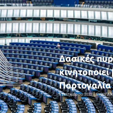
Δασικές πυρ
κινητοποιεί 
Πορτογαλία
6 Σεπτεμβρίου, 2022
ΕΥΡΩΠΑΪΚ