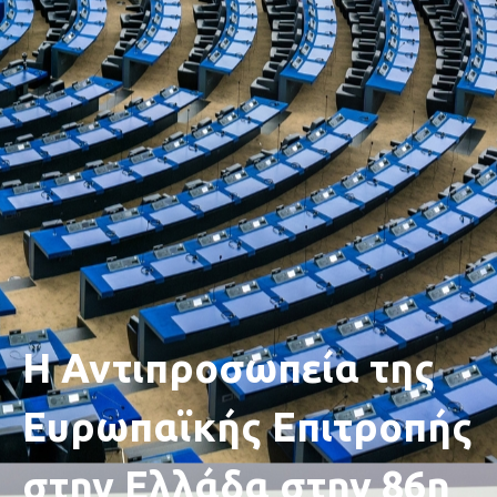
H Αντιπροσωπεία της
Ευρωπαϊκής Επιτροπής
στην Ελλάδα στην 86η