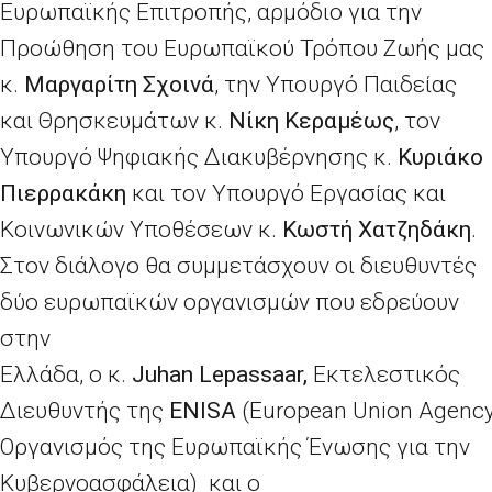
Ευρωπαϊκής Επιτροπής, αρμόδιο για την
Προώθηση του Ευρωπαϊκού Τρόπου Ζωής μας
κ.
Μαργαρίτη Σχοινά
, την Υπουργό Παιδείας
και Θρησκευμάτων κ.
Νίκη Κεραμέως
, τον
Υπουργό Ψηφιακής Διακυβέρνησης κ.
Κυριάκο
Πιερρακάκη
και
τον Υπουργό Εργασίας και
Κοινωνικών Υποθέσεων κ.
Κωστή Χατζηδάκη
.
Στον διάλογο θα συμμετάσχουν οι διευθυντές
δύο ευρωπαϊκών οργανισμών που εδρεύουν
στην
Ελλάδα, o κ.
Juhan Lepassaar
,
Εκτελεστικός
Διευθυντής
της
ENISA
(European Union Agency 
Οργανισμός της Ευρωπαϊκής Ένωσης για την
Κυβερνοασφάλεια)
και ο