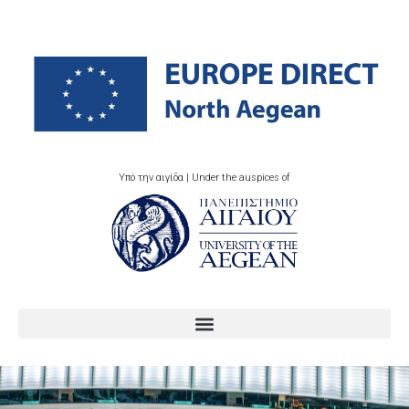
Υπό την αιγίδα | Under the auspices of