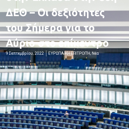
ΔΕΘ – Οι δεξιότητες
του Σήμερα για το
Αύριο στο επίκεντρο
9 Σεπτεμβρίου, 2022
ΕΥΡΩΠΑΪΚΗ ΕΠΙΤΡΟΠΉ
,
Νέα