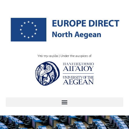
Υπό την αιγίδα | Under the auspices of