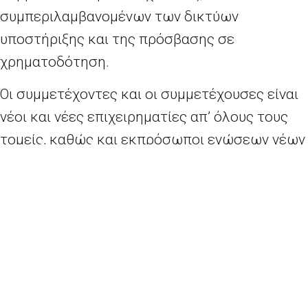
συμπεριλαμβανομένων των δικτύων
υποστήριξης και της πρόσβασης σε
χρηματοδότηση.
Οι συμμετέχοντες και οι συμμετέχουσες είναι
νέοι και νέες επιχειρηματίες απ’ όλους τους
τομείς, καθώς και εκπρόσωποι ενώσεων νέων
επιχειρηματιών. Στην εκδήλωση θα
συμμετάσχει επίσης η κ. Kristina Dimova,
νικήτρια του Διαγωνισμού Έκθεσης της
Νεολαίας για την Εβδομάδα Μικρομεσαίων
Επιχειρήσεων 2021. Πολλοί από τους
συμμετέχοντες και τις συμμετέχουσες έχουν
λάβει μέρος στο παρελθόν σε πρωτοβουλίες