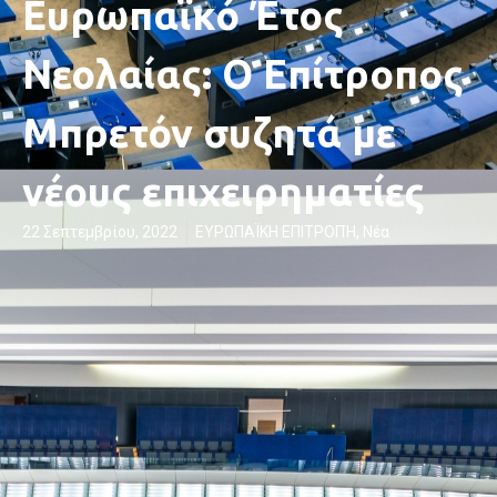
Ευρωπαϊκό Έτος
Νεολαίας: Ο Επίτροπος
Μπρετόν συζητά με
νέους επιχειρηματίες
22 Σεπτεμβρίου, 2022
ΕΥΡΩΠΑΪΚΗ ΕΠΙΤΡΟΠΉ
,
Νέα