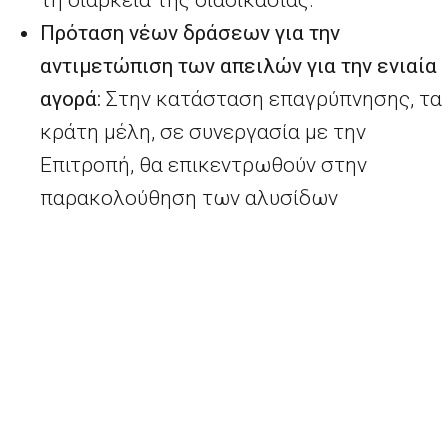
Πρόταση νέων δράσεων για την
αντιμετώπιση των απειλών για την ενιαία
αγορά:
Στην κατάσταση επαγρύπνησης, τα
κράτη μέλη, σε συνεργασία με την
Επιτροπή, θα επικεντρωθούν στην
παρακολούθηση των αλυσίδων
εφοδιασμού στρατηγικά σημαντικών
εμπορευμάτων και υπηρεσιών που έχουν
προσδιοριστεί, καθώς και στη δημιουργία
στρατηγικών αποθεμάτων σ’ αυτούς τους
τομείς. Όταν ενεργοποιηθεί η κατάσταση
λειτουργίας έκτακτης ανάγκης, η
ελεύθερη κυκλοφορία στην ενιαία αγορά