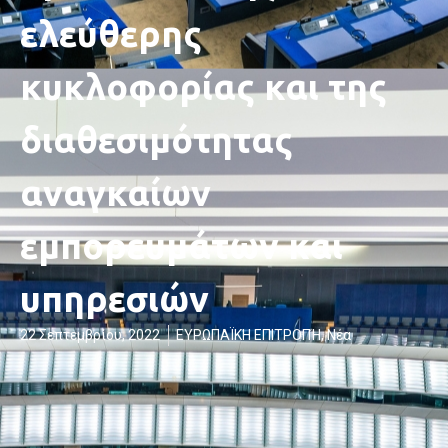
ελεύθερης
κυκλοφορίας και της
διαθεσιμότητας
αναγκαίων
εμπορευμάτων και
υπηρεσιών
22 Σεπτεμβρίου, 2022
ΕΥΡΩΠΑΪΚΗ ΕΠΙΤΡΟΠΉ
,
Νέα