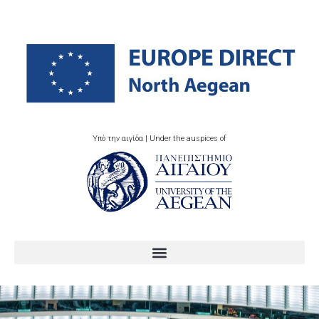
Υπό την αιγίδα | Under the auspices of