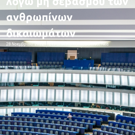
λόγω μη σεβασμού των
ανθρωπίνων
δικαιωμάτων
28 Νοεμβρίου, 2022
ΕΥΡΩΠΑΪΚΟ ΚΟΙΝΟΒΟΥΛΙΟ
,
Νέα