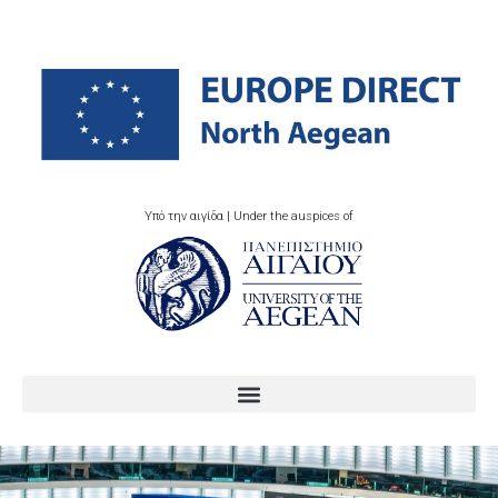
Υπό την αιγίδα | Under the auspices of