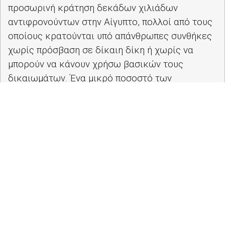
προσωρινή κράτηση δεκάδων χιλιάδων
αντιφρονούντων στην Αίγυπτο, πολλοί από τους
οποίους κρατούνται υπό απάνθρωπες συνθήκες
χωρίς πρόσβαση σε δίκαιη δίκη ή χωρίς να
μπορούν να κάνουν χρήσω βασικών τους
δικαιωμάτων. Ένα μικρό ποσοστό των
πολιτικών κρατουμένων της Αιγύπτου αφέθηκαν
ελεύθεροι ή έλαβαν χάρη από την προεδρική
επιτροπή χάριτος τον Απρίλιο του 2022,
σημειώνει το Κοινοβούλιο, αλλά επισημαίνει ότι,
σύμφωνα με αιγυπτιακές ΜΚΟ και τη Διεθνή
Αμνηστία, τουλάχιστον 1.953 Αιγύπτιοι
συνελήφθησαν και κρατούνται αυθαίρετα
έκτοτε.
Οι ευρωβουλευτές καλούν τις αιγυπτιακές