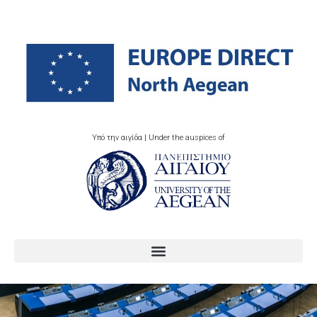
Υπό την αιγίδα | Under the auspices of