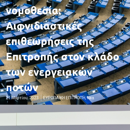
νομοθεσία:
Αιφνιδιαστικές
επιθεωρήσεις της
Επιτροπής στον κλάδο
των ενεργειακών
ποτών
21 Μαρτίου, 2023
ΕΥΡΩΠΑΪΚΗ ΕΠΙΤΡΟΠΉ
,
Νέα