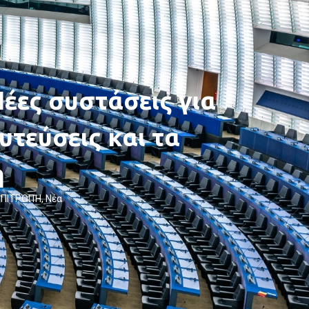
Νέες συστάσεις για
υτεύσεις και τα
η
ΕΠΙΤΡΟΠΉ
,
Νέα