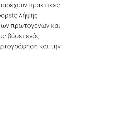
παρέχουν πρακτικές
φορείς λήψης
ντων πρωτογενών και
υς βάσει ενός
αρτογράφηση και την
βιτσιους
, δήλωσε
ονες της Ευρώπης. Οι
βασικούς στόχους: από
πιβιώνουν στην Ευρώπη,
ας φυτεύοντας τα σωστά
ηση του ανήκειν σε μια
λαμβάνουν μια πράσινη