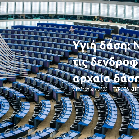
Υγιή δάση: 
τις δενδροφ
αρχαία δάσ
21 Μαρτίου, 2023
ΕΥΡΩΠΑΪΚΗ 