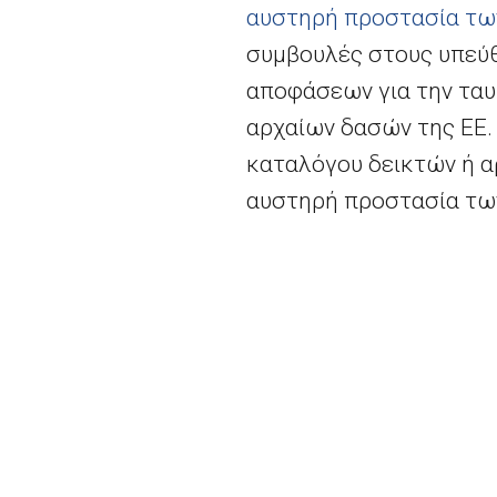
αυστηρή προστασία τω
συμβουλές στους υπεύθ
αποφάσεων για την ταυ
αρχαίων δασών της ΕΕ. 
καταλόγου δεικτών ή α
αυστηρή προστασία τω
Ο Επίτροπος Περιβάλλον
σχετικά: «
Χρειαζόμαστε 
συστάσεις που εγκρίθηκ
τη μία να προστατεύσου
κι από την άλλη να αυξή
δένδρα για τον κάθε τόπ
κοινότητα και να επιτρέ