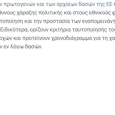
ν πρωτογενών και των αρχαίων δασών της ΕΕ
υνους χάραξης πολιτικής και στους εθνικούς 
τοποίηση και την προστασία των εναπομεινά
Ειδικότερα, ορίζουν κριτήρια ταυτοποίησής το
ρχών και προτείνουν χρονοδιάγραμμα για τη χ
ν εν λόγω δασών.
τος, Ωκεανών και Αλιείας κ. Βιργκίνιους
Σινκέ
τη βοήθεια όλων για να φροντίσουμε τους πνεύμ
αν σήμερα θα μας επιτρέψουν να επιτύχουμε δύο 
με τα ελάχιστα πρωτογενή και αρχαία δάση που ε
σουμε τον αριθμό και την ποιότητα των δασών μ
ο. Η δενδροφύτευση μπορεί να ενισχύσει την αίσθ
ψει στις επόμενες γενιές των Ευρωπαίων να απο