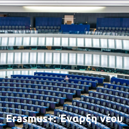
Erasmus+: Έναρξη νέου