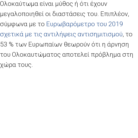
Ολοκαύτωμα είναι μύθος ή ότι έχουν
μεγαλοποιηθεί οι διαστάσεις του. Επιπλέον,
σύμφωνα με το
Ευρωβαρόμετρο του 2019
σχετικά με τις αντιλήψεις αντισημιτισμού
, το
53 % των Ευρωπαίων θεωρούν ότι η άρνηση
του Ολοκαυτώματος αποτελεί πρόβλημα στη
χώρα τους.
Στην Ευρωπαϊκή Ένωση, η ρητορική μίσους
που σχετίζεται με την επιδοκιμασία, την
άρνηση ή την χονδροειδή υποτίμηση του
Ολοκαυτώματος απαγορεύεται βάσει
της
απόφασης-πλαισίου του Συμβουλίου για
την καταπολέμηση του ρατσισμού και της