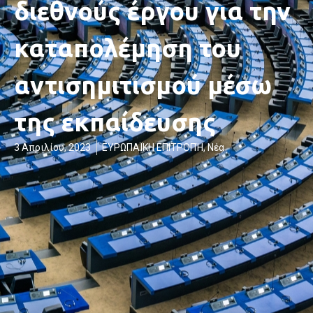
διεθνούς έργου για την
καταπολέμηση του
αντισημιτισμού μέσω
της εκπαίδευσης
3 Απριλίου, 2023
ΕΥΡΩΠΑΪΚΗ ΕΠΙΤΡΟΠΉ
,
Νέα