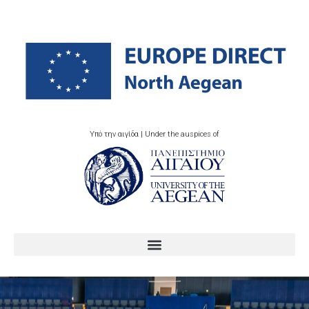
Υπό την αιγίδα | Under the auspices of