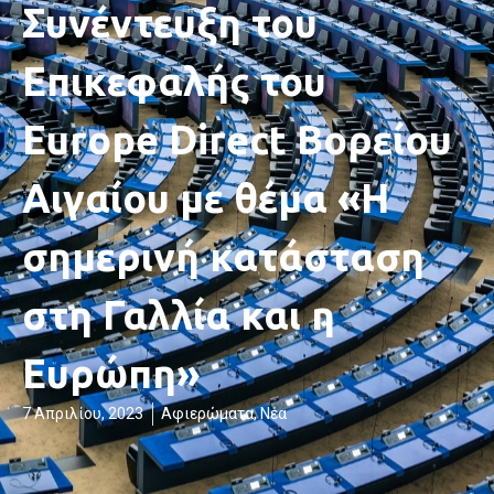
Συνέντευξη του
Επικεφαλής του
Europe Direct Βορείου
Αιγαίου με θέμα «Η
σημερινή κατάσταση
στη Γαλλία και η
Ευρώπη»
7 Απριλίου, 2023
Αφιερώματα
,
Νέα