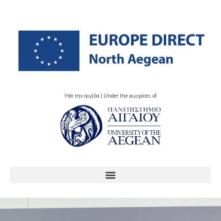
Υπό την αιγίδα | Under the auspices of