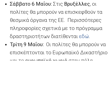
Σάββατο 6 Μαΐου:
Στις
Βρυξέλλες
, οι
πολίτες θα μπορούν να επισκεφθούν τα
θεσμικά όργανα της ΕΕ.
Περισσότερες
πληροφορίες σχετικά με το πρόγραμμα
δραστηριοτήτων διατίθενται
εδώ
.
Τρίτη 9 Μαΐου:
Οι πολίτες θα μπορούν να
επισκέπτονται το Ευρωπαϊκό Δικαστήριο
και το
ευρωπαϊκό χωριό
στην πόλη
του
Λουξεμβούργου
, το οποίο θα
δημιουργήσει η αντιπροσωπεία της
Επιτροπής από κοινού με τις εθνικές
αρχές, τις πρεσβείες των κρατών μελών,
τα θεσμικά όργανα της ΕΕ που εδρεύουν
στο Λουξεμβούργο και την κοινωνία των