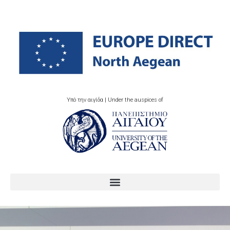
Υπό την αιγίδα | Under the auspices of