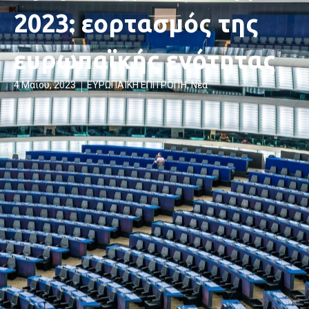
2023: εορτασμός της
ευρωπαϊκής ενότητας
4 Μαΐου, 2023
ΕΥΡΩΠΑΪΚΗ ΕΠΙΤΡΟΠΉ
,
Νέα