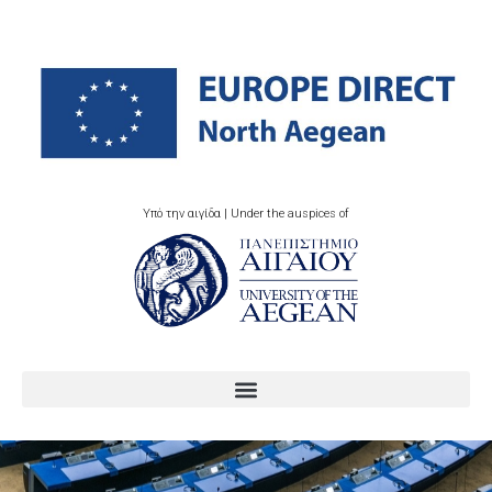
Υπό την αιγίδα | Under the auspices of