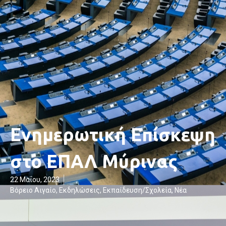
Ενημερωτική Επίσκεψη
στο ΕΠΑΛ Μύρινας
22 Μαΐου, 2023
Βόρειο Αιγαίο
,
Εκδηλώσεις
,
Εκπαίδευση/Σχολεία
,
Νέα