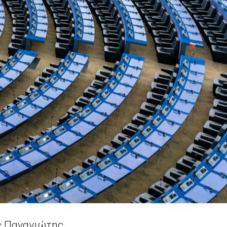
ής Παναγιώτης