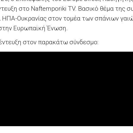
ντευξη στο Naftemporiki TV. Βασικό θέμα της 
 ΗΠΑ-Ουκρανίας στον τομέα των σπάνιων γαιώ
 στην Ευρωπαϊκή Ένωση.
έντευξη στον παρακάτω σύνδεσμο: