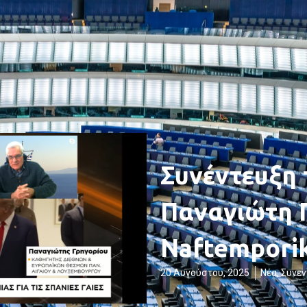
Συνέντευξη
Παναγιώτη 
Naftemporik
20 Αυγούστου, 2025
Νέα
,
Συνεν