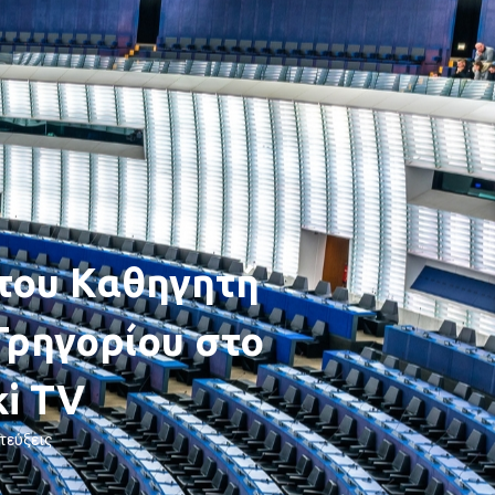
 του Καθηγητή
Γρηγορίου στο
i TV
τεύξεις