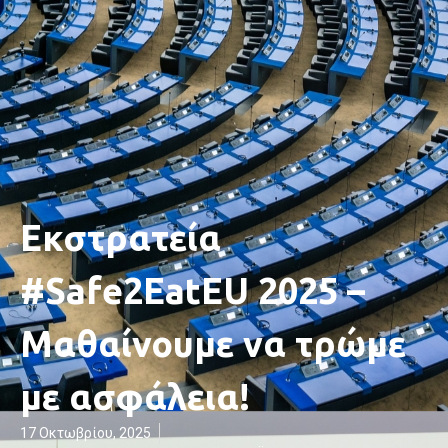
Εκστρατεία
#Safe2EatEU 2025 –
Μαθαίνουμε να τρώμε
με ασφάλεια!
17 Οκτωβρίου, 2025