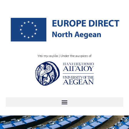
Υπό την αιγίδα | Under the auspices of