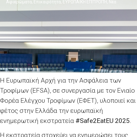
Αφιερώματα
,
Επικαιρότητα
,
ΕΥΡΩΠΑΪΚΗ ΕΠΙΤΡΟΠΉ
,
Νέα
Η Ευρωπαϊκή Αρχή για την Ασφάλεια των
Τροφίμων (EFSA), σε συνεργασία με τον Ενιαίο
Φορέα Ελέγχου Τροφίμων (ΕΦΕΤ), υλοποιεί και
φέτος στην Ελλάδα την ευρωπαϊκή
ενημερωτική εκστρατεία
#Safe2EatEU 2025
.
Η εκστρατεία στο
χεύει να ενημερώσει τους