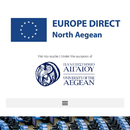
Υπό την αιγίδα | Under the auspices of