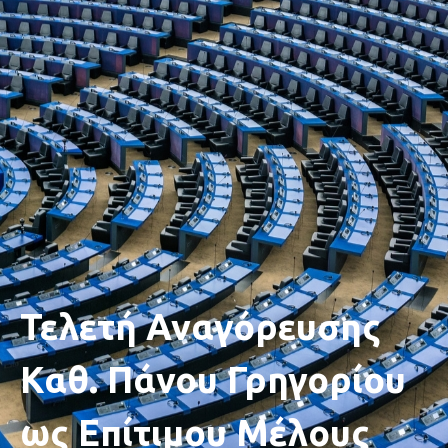
Τελετή Αναγόρευσης
Καθ. Πάνου Γρηγορίου
ως Επίτιμου Μέλους