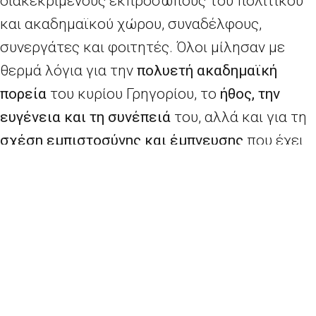
διακεκριμένους εκπροσώπους του πολιτικού
και ακαδημαϊκού χώρου, συναδέλφους,
συνεργάτες και φοιτητές. Όλοι μίλησαν με
θερμά λόγια για την
πολυετή ακαδημαϊκή
πορεία
του κυρίου Γρηγορίου, το
ήθος, την
ευγένεια και τη συνέπειά
του, αλλά και για τη
σχέση εμπιστοσύνης και έμπνευσης
που έχει
αναπτύξει με τους φοιτητές του.
Ιδιαίτερη αναφορά έγινε στη
συμβολή του στην
ευρωπαϊκή εκπαίδευση και ενημέρωση
, καθώς
και στην
αφοσίωσή του στη διάδοση των
ευρωπαϊκών αξιών
και της
ενεργού
συμμετοχής των πολιτών
. Παράλληλα,
τονίστηκε η
πολύπλευρη συνεισφορά του στην