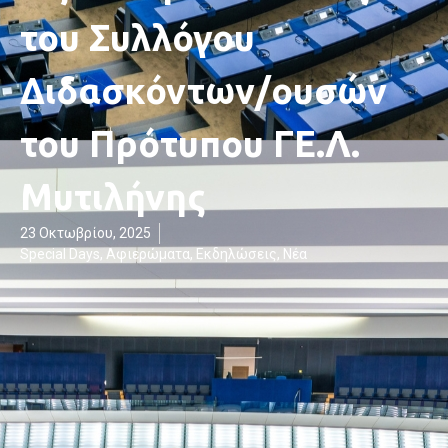
του Συλλόγου
Διδασκόντων/ουσών
του Πρότυπου ΓΕ.Λ.
Μυτιλήνης
23 Οκτωβρίου, 2025
Special Days
,
Αφιερώματα
,
Εκδηλώσεις
,
Νέα