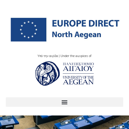
Υπό την αιγίδα | Under the auspices of