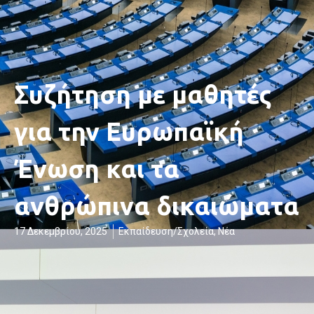
Συζήτηση με μαθητές
για την Ευρωπαϊκή
Ένωση και τα
ανθρώπινα δικαιώματα
17 Δεκεμβρίου, 2025
Εκπαίδευση/Σχολεία
,
Νέα