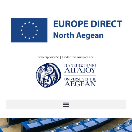
Υπό την αιγίδα | Under the auspices of