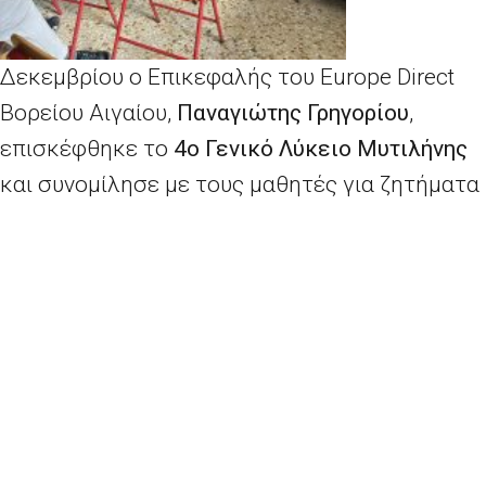
Δεκεμβρίου ο Επικεφαλής του Europe Direct
Βορείου Αιγαίου,
Παναγιώτης Γρηγορίου
,
επισκέφθηκε το
4ο Γενικό Λύκειο Μυτιλήνης
και συνομίλησε με τους μαθητές για ζητήματα
που αφορούν την
Ευρωπαϊκή Ένωση και τα
ανθρώπινα δικαιώματα.
Μέσα από μια ζωντανή και διαδραστική
συζήτηση, οι μαθητές είχαν την ευκαιρία να
ενημερωθούν για τις αξίες, τις
προτεραιότητες και τις πολιτικές της Ε.Ε.,
καθώς και για τη σημασία της προστασίας
των θεμελιωδών δικαιωμάτων σε μια