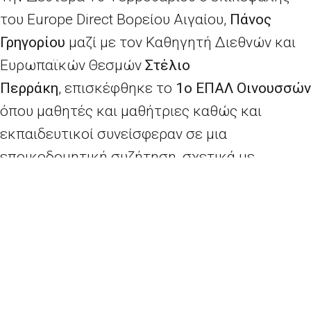
του Europe Direct Βορείου Αιγαίου,
Πάνος
Γρηγορίου
μαζί με τον Καθηγητή Διεθνών και
Ευρωπαϊκών Θεσμών
Στέλιο
Περράκη
, επισκέφθηκε το
1ο ΕΠΑΛ Οινουσσών
όπου μαθητές και μαθήτριες καθώς και
εκπαιδευτικοί συνείσφεραν σε μια
εποικοδομητική συζήτηση, σχετικά με
ευρωπαϊκά και διεθνή θέματα της
επικαιρότητας, ενδυναμώνοντας την σύνδεση
της δευτεροβάθμιας εκπαίδευσης με το
πανεπιστημιακό σύνολο. Συγχρόνως
αναπτύχθηκε η κριτική σκέψη και ο
προβληματισμός των μαθητών, ενισχύοντας