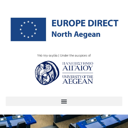
Υπό την αιγίδα | Under the auspices of