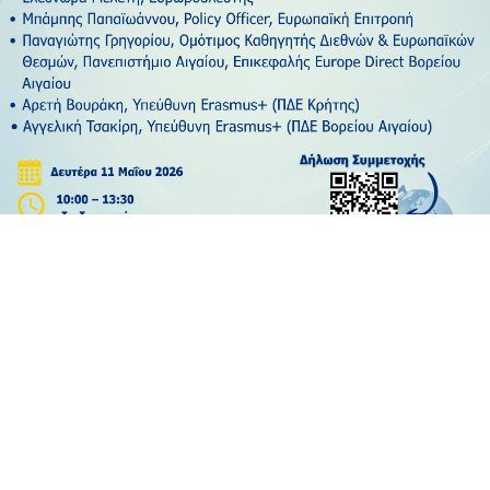
Η Ευρωπαϊκή Ενότητα, η μεγάλη πρόκληση για τη
σύγχρονη Εκπαίδευση – Τα ευρωπαϊκά εκπαιδευτικά
προγράμματα σήμερα και αύριο: πολιτικές, πλαίσια
και εφαρμογές
20 Μαΐου, 2026
2026 - Europe Direct North Aegean | All rights reserved