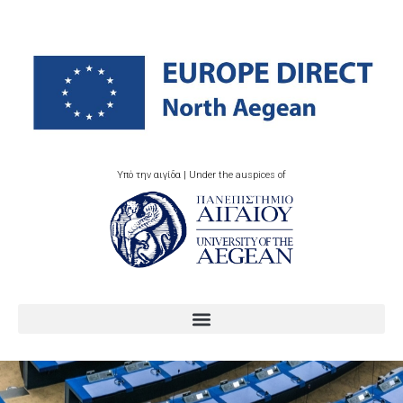
Υπό την αιγίδα | Under the auspices of