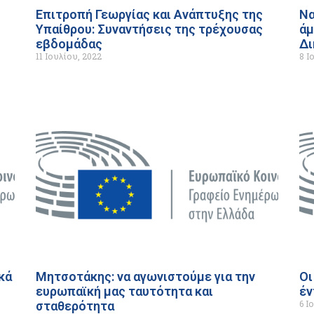
Επιτροπή Γεωργίας και Ανάπτυξης της
Να
Υπαίθρου: Συναντήσεις της τρέχουσας
άμ
εβδομάδας
Δι
11 Ιουλίου, 2022
8 Ι
ικά
Μητσοτάκης: να αγωνιστούμε για την
Οι
ευρωπαϊκή μας ταυτότητα και
έν
6 Ι
σταθερότητα