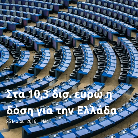
Στα 10,3 δισ. ευρώ η
δόση για την Ελλάδα
25 Μαΐου, 2016
Νέα