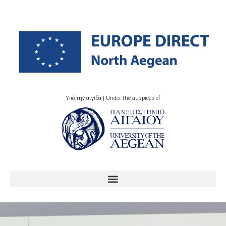
Υπό την αιγίδα | Under the auspices of