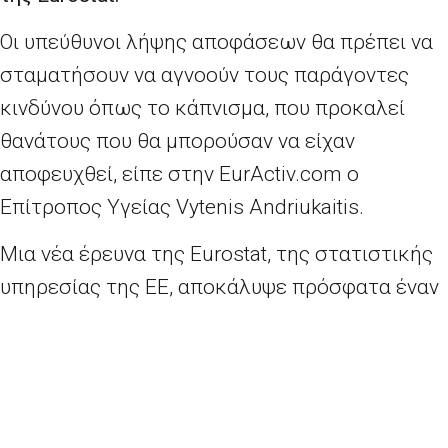
Οι υπεύθυνοι λήψης αποφάσεων θα πρέπει να
σταματήσουν να αγνοούν τους παράγοντες
κινδύνου όπως το κάπνισμα, που προκαλεί
θανάτους που θα μπορούσαν να είχαν
αποφευχθεί, είπε στην EurActiv.com ο
Επίτροπος Υγείας Vytenis Andriukaitis.
Μια νέα έρευνα της Eurostat, της στατιστικής
υπηρεσίας της ΕΕ, αποκάλυψε πρόσφατα έναν
σημαντικά υψηλό αριθμό «θανάτων που θα
μπορούσαν να είχαν αποφευχθεί» στην ΕΕ.
Το 2013, περίπου 1,7 εκατομμύρια άτομα
ηλικίας κάτω των 75 έχασαν τη ζωή τους σε