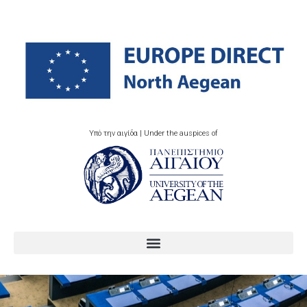
Υπό την αιγίδα | Under the auspices of