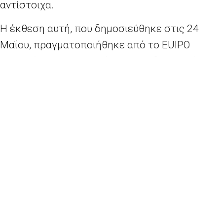
αντίστοιχα.
Η έκθεση αυτή, που δημοσιεύθηκε στις 24
Μαΐου, πραγματοποιήθηκε από το EUIPO
σχετικά με τις παραβιάσεις των δικαιωμάτων
πνευματικής ιδιοκτησίας χρησιμοποιώντας
δεδομένα από τη Διεθνή Ομοσπονδία
Φωνογραφικής Βιομηχανίας (IFPI), η οποία
εκπροσωπεί την καταγραφή της μουσικής και
την αδειοδότηση εταιρειών σε όλο τον κόσμο.
Οι συντάκτες της έκθεσης ανέλυσαν τις
απευθείας πωλήσεις μουσικών προϊόντων που
δημιουργούνται από τη μουσική βιομηχανία σε
εμπόρους λιανικής πώλησης ή μεσάζοντες και