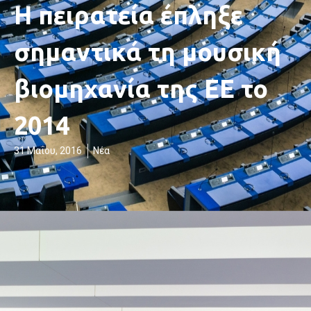
Η πειρατεία έπληξε
σημαντικά τη μουσική
βιομηχανία της ΕΕ το
2014
31 Μαΐου, 2016
Νέα