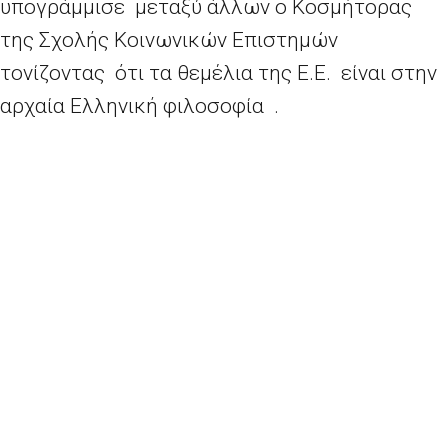
υπογράμμισε μεταξύ άλλων ο Κοσμήτορας
της Σχολής Κοινωνικών Επιστημών
τονίζοντας ότι τα θεμέλια της Ε.Ε. είναι στην
αρχαία Ελληνική φιλοσοφία .
Άλλοι ομιλητές ήταν :
Ο Ομότιμος Καθηγητής του Καποδιστριακού
Πανεπιστημίου Αθηνών κ. Ιωάννης Μεταξάς ο
οποίος μίλησε με θέμα «Πλαίσιο αναφοράς του
Συντάγματος της Αθήνας του Αριστοτέλη»(
Cadres referentiels dans la “Constitution d’
Athenes” d’ Aristote) ο οποίος υπογράμμισε ότι
το ολιστικό πλαίσιο του Αριστοτέλη να
παραθέτει τα γεγονότα αντικειμενικά και