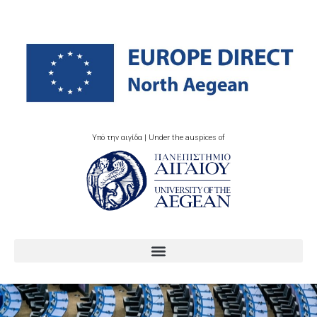
Υπό την αιγίδα | Under the auspices of