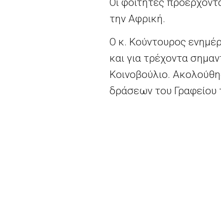
Οι φοιτητές προέρχοντ
την Αφρική.
Ο κ. Κούντουρος ενημέρ
και για τρέχοντα σημα
Κοινοβούλιο. Ακολούθη
δράσεων του Γραφείου 
για τα τεκταινόμενα σ
της οργάνων και ιδιαίτ
Διαθέσιμο
εδώ.
2026 - Europe Direct North Aegean | All righ