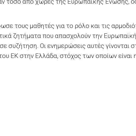
αν τόσο από χώρες της Ευρωπαϊκής Ένωσης, όσ
ωσε τους μαθητές για το ρόλο και τις αρμοδι
ντικά ζητήματα που απασχολούν την Ευρωπαϊκή
σε συζήτηση. Οι ενημερώσεις αυτές γίνονται σ
του ΕΚ στην Ελλάδα, στόχος των οποίων είναι
την Ευρωπαϊκή Ένωση και η πληροφόρηση για 
ερα του Ευρωπαϊκού Κοινοβουλίου.
Κρατικές ενισχύσεις: Η Επιτροπή εγκρίνει τη στήριξη που παρέχει η Ελλάδα για τη βελτίωση της παραγωγής ηλεκτρικής ενέργειας στα μη διασυνδεδεμένα νησιά
Βραβείο LUX 2016 – 
ts reserved