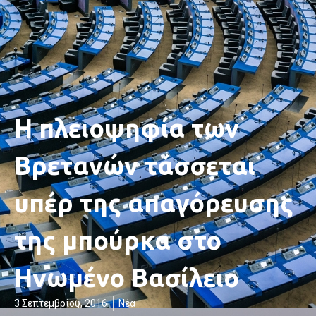
Η πλειοψηφία των
Βρετανών τάσσεται
υπέρ της απαγόρευσης
της μπούρκα στο
Ηνωμένο Βασίλειο
3 Σεπτεμβρίου, 2016
Νέα