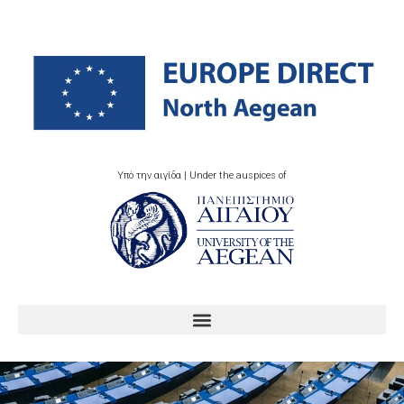
Υπό την αιγίδα | Under the auspices of