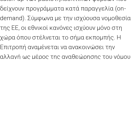
δείχνουν προγράμματα κατά παραγγελία (on-
demand). Σύμφωνα με την ισχύουσα νομοθεσία
της ΕΕ, οι εθνικοί κανόνες ισχύουν μόνο στη
χώρα όπου στέλνεται το σήμα εκπομπής. Η
Επιτροπή αναμένεται να ανακοινώσει την
αλλαγή ως μέρος της αναθεώρησης του νόμου
περί πνευματικής ιδιοκτησίας τον ερχόμενο
μήνα.
Εμπορικοί ραδιοτηλεοπτικοί φορείς άσκησαν
πίεση ενάντια στα σχέδια της Επιτροπής να
επεκτείνει την ισχύ του νόμου στις online
υπηρεσίες, υποστηρίζοντας ότι η κίνηση αυτή
θα εξαλείψει τα δικαιώματα πνευματικής