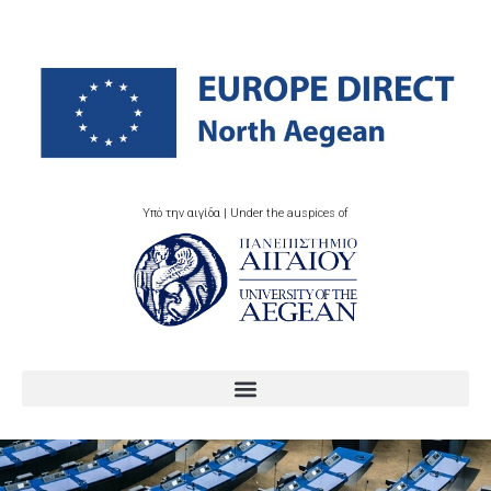
Υπό την αιγίδα | Under the auspices of