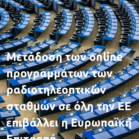
Μετάδοση των online
προγραμμάτων των
ραδιοτηλεοπτικών
σταθμών σε όλη την ΕΕ
επιβάλλει η Ευρωπαϊκή
Επιτροπή