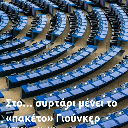
Στο… συρτάρι μένει το
«πακέτο» Γιούνκερ