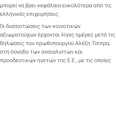
μπορεί να βρει κεφάλαια ευκολότερα από τις
ελληνικές επιχειρήσεις.
Οι διαπιστώσεις των κοινοτικών
αξιωματούχων έρχονται λίγες ημέρες μετά τις
δηλώσεις του πρωθυπουργού Αλέξη Τσίπρα,
στη σύνοδο των σοσιαλιστών και
προοδευτικών ηγετών της Ε.Ε., με τις οποίες
ζήτησε διπλασιασμό των κονδυλίων του
«Σχεδίου Γιούνκερ». «Ο κ. Τσίπρας ζήτησε,
επίσης, να μη συνυπολογίζονται στο χρέος και
στο έλλειμμα οι επενδύσεις που
πραγματοποιούν τα κράτη-μέλη»,
υπενθυμίζουν στελέχη που παρακολουθούν