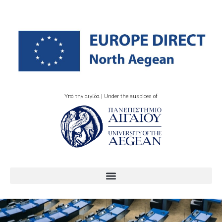
Υπό την αιγίδα | Under the auspices of