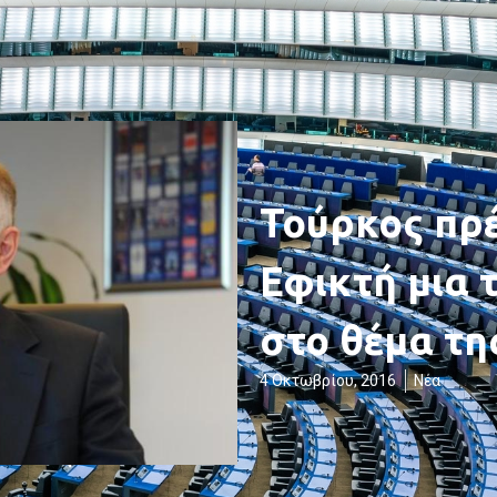
Τούρκος πρέ
Εφικτή μια 
στο θέμα τη
4 Οκτωβρίου, 2016
Νέα