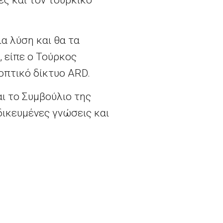
ες και τον τουρκικό
α λύση και θα τα
 είπε ο Τούρκος
οπτικό δίκτυο ARD.
ι το Συμβούλιο της
δικευμένες γνώσεις και
με την Κομισιόν για τις
ύμε να βρούμε μια
Διπλασιάστηκε ο πληθωρισμός στην ευρωζώνη τον Σεπτέμβριο