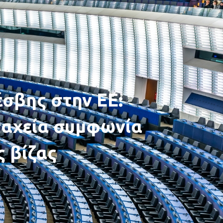
σβης στην ΕΕ:
ταχεία συμφωνία
ς βίζας