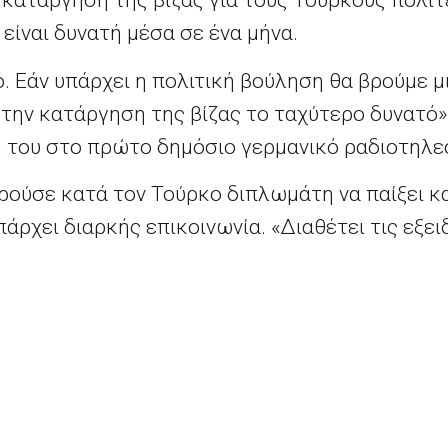
κατάργηση της βίζας για τους Τούρκους πολίτ
είναι δυνατή μέσα σε ένα μήνα.
. Εάν υπάρχει η πολιτική βούληση θα βρούμε μι
την κατάργηση της βίζας το ταχύτερο δυνατό»,
 του στο πρώτο δημόσιο γερμανικό ραδιοτηλε
ρούσε κατά τον Τούρκο διπλωμάτη να παίξει κα
άρχει διαρκής επικοινωνία. «Διαθέτει τις εξει
λύ θετικό ρόλο. Γι αυτό διεξάγουμε συζητήσεις 
το Συμβούλιο της Ευρώπης. Νομίζω πως μπορο
ια την υποψηφιότητα Γκεοργκίεβα