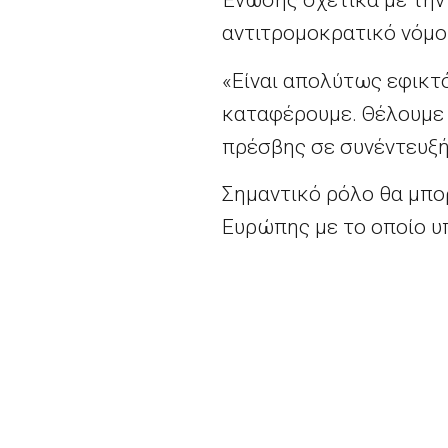
Ένωσης σχετικά με την 
αντιτρομοκρατικό νόμο 
«Είναι απολύτως εφικτό
καταφέρουμε. Θέλουμε 
πρέσβης σε συνέντευξή
Σημαντικό ρόλο θα μπο
Ευρώπης με το οποίο υπ
μπορεί να παίξει ένα πο
οποίες διαμεσολάβησε 
λύση», τόνισε.
Περισσότερα
εδώ.
Αντιδράσεις από τη Ρωσία γ