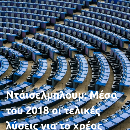
Ντάισελμπλουμ: Μέσα
του 2018 οι τελικές
λύσεις για το χρέος