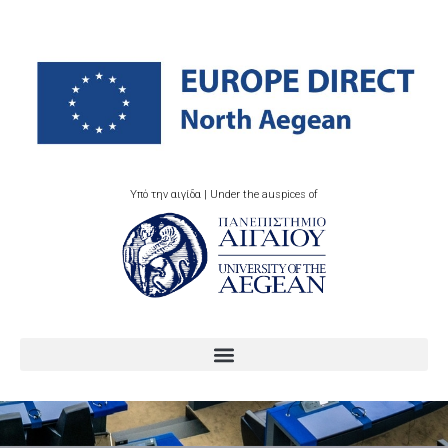
Υπό την αιγίδα | Under the auspices of