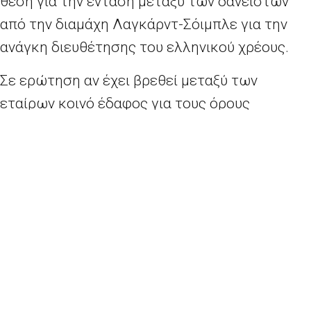
θέση για την ένταση μεταξύ των δανειστών
από την διαμάχη Λαγκάρντ-Σόιμπλε για την
ανάγκη διευθέτησης του ελληνικού χρέους.
Σε ερώτηση αν έχει βρεθεί μεταξύ των
εταίρων κοινό έδαφος για τους όρους
διευθέτησης του χρέους, ο Γερούν
Ντάισελμπλουμ είπε «όπως ξέρετε, στο
Eurogroup του Μαΐου βάλαμε ένα «πακέτο»
(αποφάσεων) στο τραπέζι. Αναγνωρίζουμε ότι
υπάρχει πρόβλημα με το χρέος. Είμαστε
προετοιμασμένοι να κάνουμε βήματα, αν είναι
απαραίτητο. Το ΔΝΤ θα επανέλθει στο τέλος
του χρόνου, ζητώντας μας (σημ: την
Ευρωζώνη) να γίνουμε πιο ακριβείς. Θα δούμε