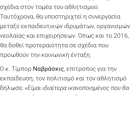
σχέδια στον τομέα του αθλητισμού.
Ταυτόχρονα, θα υποστηριχτεί η συνεργασία
μεταξύ εκπαιδευτικών ιδρυμάτων, οργανισμών
νεολαίας και επιχειρήσεων. Όπως και το 2016,
θα δοθεί προτεραιότητα σε σχέδια που
προωθούν την κοινωνική ένταξη.
Ο κ. Τίμπορ
Ναβράσκις
, επίτροπος για την
εκπαίδευση, τον πολιτισμό και τον αθλητισμό
δήλωσε: «
Είμαι ιδιαίτερα ικανοποιημένος που θα
έχουμε στη διάθεσή μας 2,5 δισ. ευρώ για να
επεκτείνουμε τις δραστηριότητές μας ώστε να
αγγίξουμε μεγάλη ποικιλία ανθρώπων με
διαφορετικά ενδιαφέροντα, προφίλ και