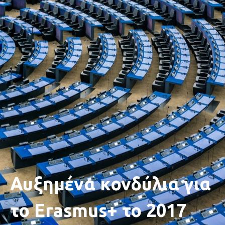
Αυξημένα κονδύλια για
το Erasmus+ το 2017