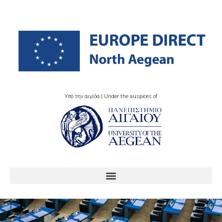
Υπό την αιγίδα | Under the auspices of