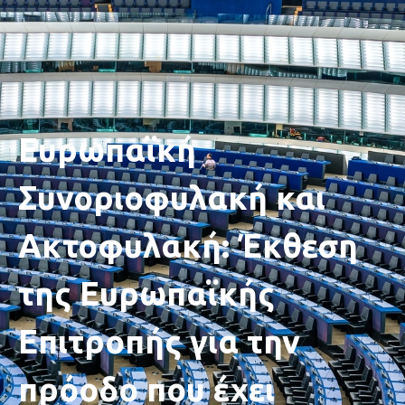
Ευρωπαϊκή
Συνοριοφυλακή και
Ακτοφυλακή: Έκθεση
της Ευρωπαϊκής
Επιτροπής για την
πρόοδο που έχει