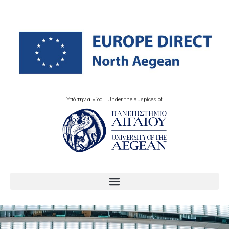
Υπό την αιγίδα | Under the auspices of