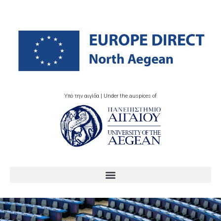
Υπό την αιγίδα | Under the auspices of