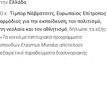
την
Ελλάδα
.
Ο κ.
Τίμπορ Νάβρατσιτς, Ευρωπαίος Επίτροπος
αρμόδιος για την εκπαίδευση, τον πολιτισμό,
τη νεολαία και τον αθλητισμό
, δήλωσε τα εξής:
«
Τα κοινά μεταπτυχιακά προγράμματα
σπουδών
Erasmus
Mundus
αποτελούν
εξαιρετικά παραδείγματα διασυνοριακής
συνεργασίας των πανεπιστημίων προκειμένου να
προσφέρουν ολοκληρωμένα, καινοτόμα και
ποιοτικά πανεπιστημιακά προγράμματα.
Καθώς
γιορτάζουμε την 30ή επέτειο του
προγράμματος
Erasmus
, το γεγονός ότι τούτο το
χρηματοδοτούμενο από την ΕΕ πρόγραμμα