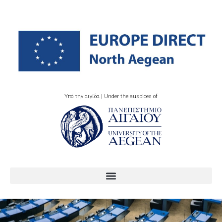
Υπό την αιγίδα | Under the auspices of