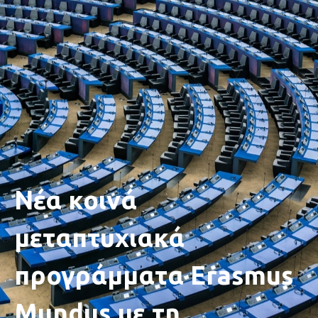
Νέα κοινά
μεταπτυχιακά
προγράμματα Erasmus
Mundus με τη