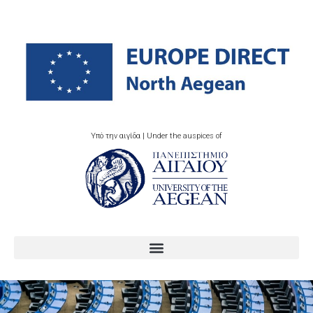
Υπό την αιγίδα | Under the auspices of