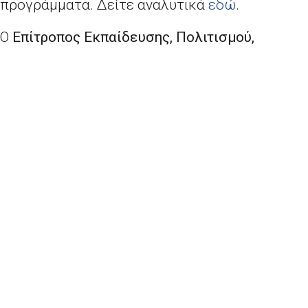
προγράμματα. Δείτε αναλυτικά
εδώ
.
Ο
Επίτροπος Εκπαίδευσης, Πολιτισμού,
Νεολαίας και Αθλητισμού, κ. Τίμπορ
Νάβρατσιτς
, δήλωσε:
«Τα κοινά μεταπτυχιακά
προγράμματα σπουδών Erasmus Mundus
δείχνουν τον τρόπο με τον οποίο τα
πανεπιστήμια μπορούν να συνεργαστούν καλά σε
διασυνοριακό επίπεδο — τόσο στην Ευρώπη όσο
και στον υπόλοιπο κόσμο. Προσφέρουν
ολοκληρωμένα, καινοτόμα και υψηλής ποιότητας
προγράμματα που οδηγούν στην απόκτηση τίτλου
σπουδών, πάντοτε με ιδιαίτερη έμφαση στην
απασχολησιμότητα των αποφοίτων. Καθώς