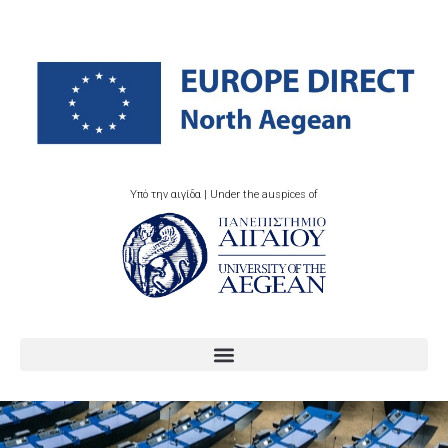
Υπό την αιγίδα | Under the auspices of