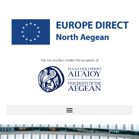
Υπό την αιγίδα | Under the auspices of