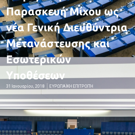
Παρασκευή Μίχου ως
νέα Γενική Διευθύντρια
Μετανάστευσης και
Εσωτερικών
Υποθέσεων
31 Ιανουαρίου, 2018
ΕΥΡΩΠΑΪΚΗ ΕΠΙΤΡΟΠΉ