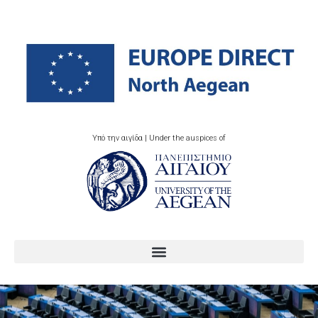
Υπό την αιγίδα | Under the auspices of