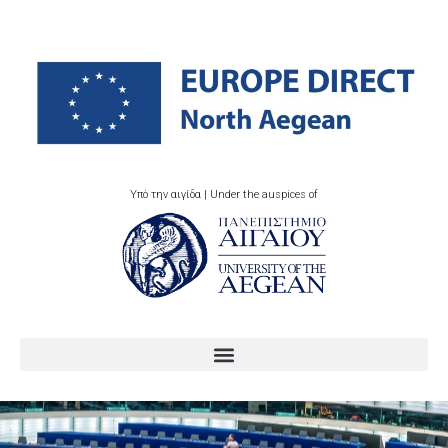
Υπό την αιγίδα | Under the auspices of