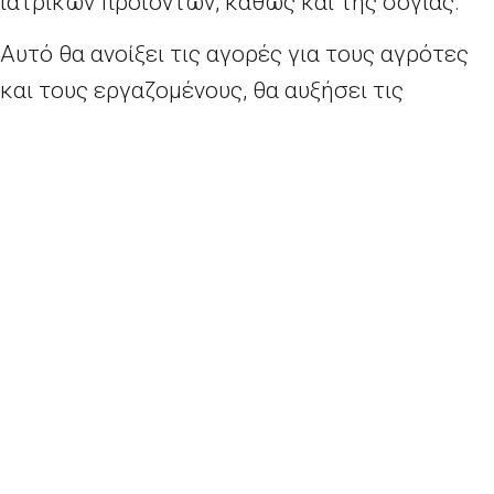
ιατρικών προϊόντων, καθώς και της σόγιας.
Αυτό θα ανοίξει τις αγορές για τους αγρότες
και τους εργαζομένους, θα αυξήσει τις
επενδύσεις και θα οδηγήσει σε μεγαλύτερη
ευημερία τόσο στις Ηνωμένες Πολιτείες όσο
και στην Ευρωπαϊκή Ένωση. Επίσης, θα
καταστήσει το εμπόριο πιο δίκαιο και πιο
αμοιβαίο.
Δεύτερον, συμφωνήσαμε σήμερα να
ενισχύσουμε τη στρατηγική συνεργασία μας
στον τομέα της ενέργειας. Η Ευρωπαϊκή
Ένωση επιθυμεί να εισάγει περισσότερο
υγροποιημένο φυσικό αέριο από τις Ηνωμένες