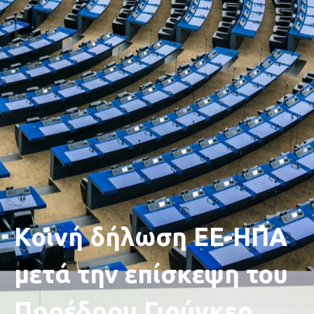
Κοινή δήλωση ΕΕ-ΗΠΑ
μετά την επίσκεψη του
Προέδρου Γιούνκερ