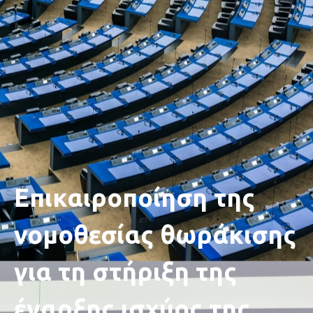
Επικαιροποίηση της
νομοθεσίας θωράκισης
για τη στήριξη της
έναρξης ισχύος της