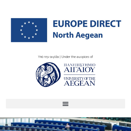
Υπό την αιγίδα | Under the auspices of