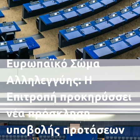
Ευρωπαϊκό Σώμα
Αλληλεγγύης: Η
Επιτροπή προκηρύσσει
νέα πρόσκληση
υποβολής προτάσεων