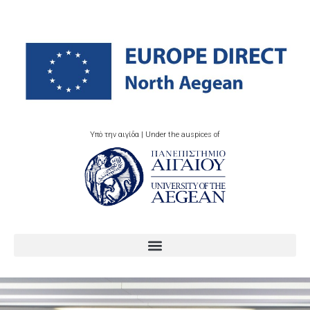
Υπό την αιγίδα | Under the auspices of