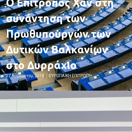
Ο Επίτροπος Χαν στη
συνάντηση των
Πρωθυπουργών των
Δυτικών Βαλκανίων
στο Δυρράχιο
27 Αυγούστου, 2018
ΕΥΡΩΠΑΪΚΗ ΕΠΙΤΡΟΠΉ