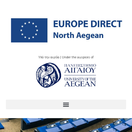
Υπό την αιγίδα | Under the auspices of