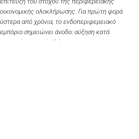
επίτευξη του στόχου της περιφερειακής
οικονομικής ολοκλήρωσης. Για πρώτη φορά
ύστερα από χρόνια, το ενδοπεριφερειακό
εμπόριο σημειώνει άνοδο: αύξηση κατά
περισσότερο από 13
% των εμπορικών
συναλλαγών
στο εσωτερικό της Συμφωνίας
Ελευθέρων Συναλλαγών της Κεντρικής
Ευρώπης (CEFTA) το 2017 σε σύγκριση με το
2016. Με βάση τα ανωτέρω, η δική μας
πρόβλεψη ότι ο
REA
θα μπορούσε να
δημιουργήσει περίπου 80 000 νέες θέσεις
εργασίας έως το 2025 φαίνεται σχεδόν
υπερβολικά επιφυλακτική»,
τόνισε ο
Επίτροπος
κ. Χαν,
«και έθεσε τις εργασίες στους τομείς του