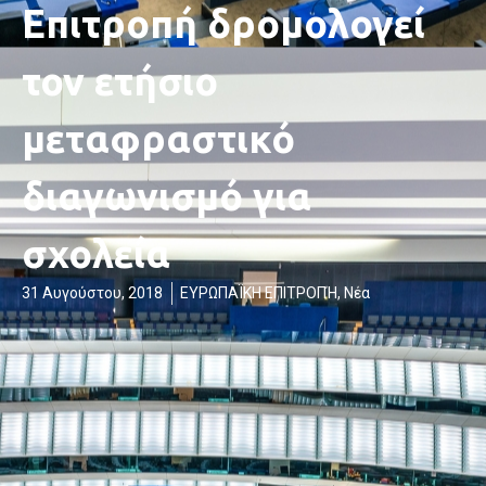
Επιτροπή δρομολογεί
τον ετήσιο
μεταφραστικό
διαγωνισμό για
σχολεία
31 Αυγούστου, 2018
ΕΥΡΩΠΑΪΚΗ ΕΠΙΤΡΟΠΉ
,
Νέα