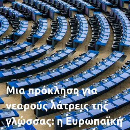
Μια πρόκληση για
νεαρούς λάτρεις της
γλώσσας: η Ευρωπαϊκή