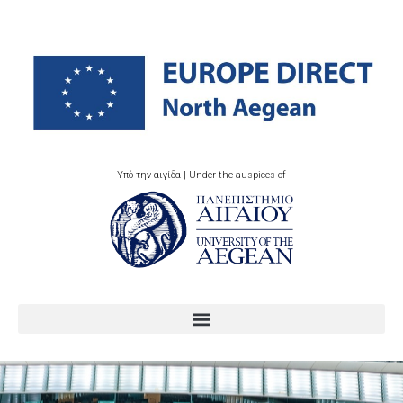
Υπό την αιγίδα | Under the auspices of