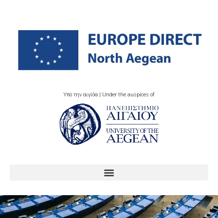
Υπό την αιγίδα | Under the auspices of