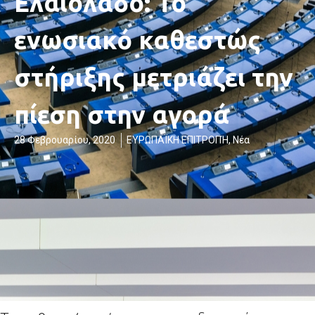
Ελαιόλαδο: Το
ενωσιακό καθεστώς
στήριξης μετριάζει την
πίεση στην αγορά
28 Φεβρουαρίου, 2020
ΕΥΡΩΠΑΪΚΗ ΕΠΙΤΡΟΠΉ
,
Νέα