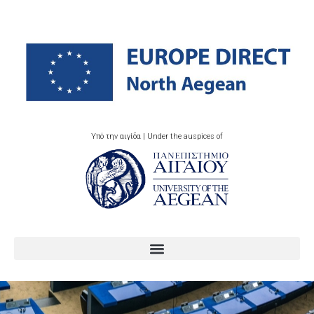
Υπό την αιγίδα | Under the auspices of