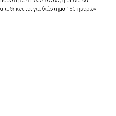
ποσότητα 41 600 τόνων, η οποία θα
αποθηκευτεί για διάστημα 180 ημερών.
Ο Επίτροπος Γεωργίας και Αγροτικής
Ανάπτυξης, Γιάνους Βοϊτσιεχόφσκι, δήλωσε
σχετικά: «Έπειτα από μήνες ανισορροπίας
στην αγορά του ελαιολάδου, είμαι περήφανος
για την θετική ολοκλήρωση του τελευταίου
διαγωνισμού στο πλαίσιο του καθεστώτος
ενίσχυσης της ιδιωτικής αποθεματοποίησης.
Είναι πολύ νωρίς για να εκτιμήσουμε πλήρως
τον αντίκτυπο του μέτρου στήριξης, αλλά είναι
ήδη ορατά τα πρώτα σημάδια ανάκαμψης των
τιμών. Η Ευρωπαϊκή Επιτροπή, για μια ακόμη
φορά, απέδειξε τη δέσμευσή της για τη