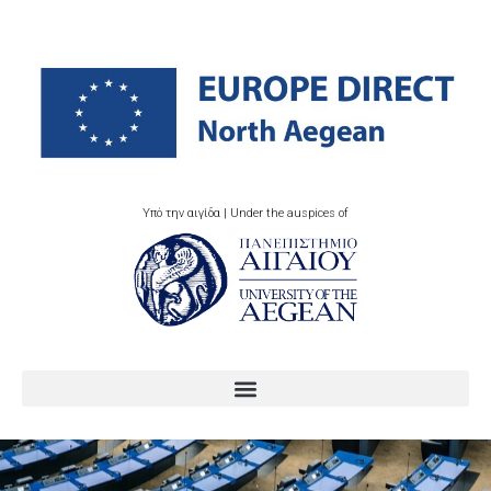
Υπό την αιγίδα | Under the auspices of