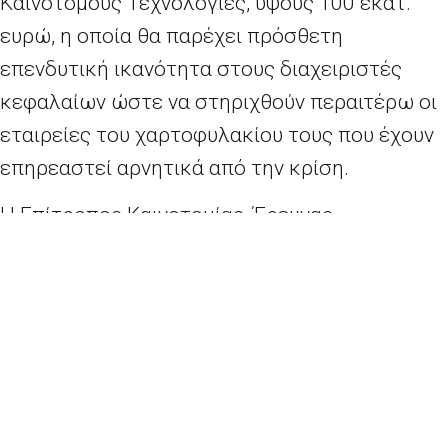
Καινοτόμους Τεχνολογίες, ύψους 100 εκατ.
ευρώ, η οποία θα παρέχει πρόσθετη
επενδυτική ικανότητα στους διαχειριστές
κεφαλαίων ώστε να στηριχθούν περαιτέρω οι
εταιρείες του χαρτοφυλακίου τους που έχουν
επηρεαστεί αρνητικά από την κρίση.
Η Επίτροπος Καινοτομίας, Έρευνας,
Πολιτισμού, Εκπαίδευσης και Νεολαίας, κ.
Μαρίγια
Γκαμπριέλ
δήλωσε σχετικά: «
Οι
μικρομεσαίες επιχειρήσεις αποτελούν τη
ραχοκοκαλιά της ευρωπαϊκής οικονομίας και
ταυτόχρονα είναι από τις πλέον εκτεθειμένες
στις αναταράξεις που προκαλεί η κρίση του
κορονοϊού. Χαίρομαι ιδιαίτερα που σήμερα, μαζί