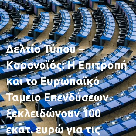
Δελτίο Τύπου –
Κορονοϊός: Η Επιτροπή
και το Ευρωπαϊκό
Ταμείο Επενδύσεων
ξεκλειδώνουν 100
εκατ. ευρώ για τις